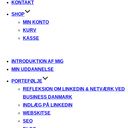
KONTAKT
SHOP
MIN KONTO
KURV
KASSE
Videre
til
INTRODUKTION AF MIG
indhold
MIN UDDANNELSE
PORTEFØLJE
REFLEKSION OM LINKEDIN & NETVÆRK VED
BUSINESS DANMARK
INDLÆG PÅ LINKEDIN
WEBSKITSE
SEO