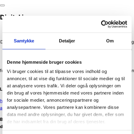
efter:
Slå
navigation
Digital jura
i
sidekolonne
til/fra
Introduktion til opgaven
Samtykke
Detaljer
Om
Denne opgave omhandler udfordringerne ved digital markedsføring
af usunde fødevarer, især med fokus på sundhed og etik. Artiklen
diskuterer mulige reguleringer for at beskytte forbrugernes
Denne hjemmeside bruger cookies
sundhed og de konsekvenser, det kan have for virksomheder og
forbrugere. For marketingprofessionelle bliver det vigtigt at finde en
Vi bruger cookies til at tilpasse vores indhold og
balance mellem lovgivning, etik og effektiv markedsføring.
annoncer, til at vise dig funktioner til sociale medier og til
at analysere vores trafik. Vi deler også oplysninger om
Lav et link til artiklen (Eller et skærmklip)
din brug af vores hjemmeside med vores partnere inden
for sociale medier, annonceringspartnere og
https://www.cancer.dk/nyheder-og-fortaellinger/2024/hver-
analysepartnere. Vores partnere kan kombinere disse
anden-vil-forbyde-digital-markedsfoering-af-usunde-foedevarer
data med andre oplysninger, du har givet dem, eller som
Beskriv hvad problematikken går ud på og hvilke udfordringer,
de har indsamlet fra din brug af deres tjenester.
du ser?