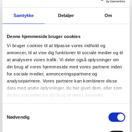
KONTAKT
SHOP
Samtykke
Detaljer
Om
MIN KONTO
KURV
Denne hjemmeside bruger cookies
KASSE
Vi bruger cookies til at tilpasse vores indhold og
Videre
annoncer, til at vise dig funktioner til sociale medier og til
til
at analysere vores trafik. Vi deler også oplysninger om
INTRODUKTION AF MIG
indhold
din brug af vores hjemmeside med vores partnere inden
MIN UDDANNELSE
for sociale medier, annonceringspartnere og
analysepartnere. Vores partnere kan kombinere disse
PORTEFØLJE
data med andre oplysninger, du har givet dem, eller som
REFLEKSION OM LINKEDIN & NETVÆRK VED
de har indsamlet fra din brug af deres tjenester.
BUSINESS DANMARK
INDLÆG PÅ LINKEDIN
Samtykkevalg
WEBSKITSE
Nødvendig
SEO